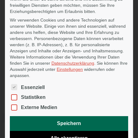
wertschätzenden Schritt. Makler wissen ihr Geschäft in guten
freiwilligen Diensten geben möchten, müssen Sie Ihre
Händen, Kunden bleiben gut betreut und das Netzwerk bleibt
Erziehungsberechtigten um Erlaubnis bitten.
stabil.
Wir verwenden Cookies und andere Technologien auf
unserer Website. Einige von ihnen sind essenziell, während
Die
FiNet PartnerRente
zeigt, dass Erfahrung nicht endet –
andere uns helfen, diese Website und Ihre Erfahrung zu
sie wird weitergetragen.
verbessern.
Personenbezogene Daten können verarbeitet
So wird der Übergang in den Ruhestand zu einem guten
werden (z. B. IP-Adressen), z. B. für personalisierte
Anzeigen und Inhalte oder Anzeigen- und Inhaltsmessung.
Gefühl, weil Makler wissen, dass ihr über Jahre aufgebautes
Weitere Informationen über die Verwendung Ihrer Daten
Lebenswerk verantwortungsvoll weitergeführt wird, Kunden
finden Sie in unserer
Datenschutzerklärung
.
Sie können Ihre
verlässlich betreut bleiben und Vertrauen nicht endet, sondern
Auswahl jederzeit unter
Einstellungen
widerrufen oder
in sicheren Händen fortbesteht.
anpassen.
Sie sind noch kein FiNet Partner, dann informieren Sie sich
Es folgt eine Liste der Service-Gruppen, für die eine Einwilligu
Essenziell
hier, wie sie es werden können:
Statistiken
Partner werden
Externe Medien
Speichern
Ähnliche Beiträge