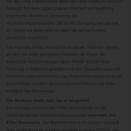
Mit der FiNet PartnerRente bietet die FiNet Financial Services
Network AG ihren angebundenen Partnern ein langfristig
angelegtes Modell zur Verrentung des
Versicherungsbestandes. Ziel ist ein Übergang, der planbar
ist, Sicherheit bietet und vor allem die gewachsenen
Strukturen respektiert.
Der Ausstieg erfolgt bewusst nicht abrupt. Vielmehr handelt
es sich um einen geregelten Prozess, der Raum für
individuelle Entscheidungen lässt. Makler können ihren
Rückzug schrittweise gestalten und den Zeitpunkt sowie die
Intensität selbst bestimmen. Der Ruhestand wird so nicht als
Bruch erlebt, sondern als konsequente Fortsetzung eines
erfolgreichen Berufswegs.
Der Bestand bleibt dort, wo er hingehört
Ein zentrales Element der FiNet PartnerRente ist die
Übertragung des Versicherungsbestandes
innerhalb des
FiNet Netzwerks
. Der Bestand wird nicht anonym verkauft
oder weitergereicht, sondern verbleibt in einem Umfeld, das