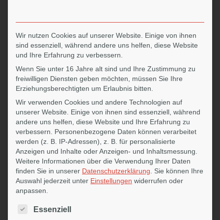
Einstieg.
Wir freuen uns auf deine Initiativbewerbung und darauf,
dich kennenzulernen.
Wir nutzen Cookies auf unserer Website. Einige von ihnen
sind essenziell, während andere uns helfen, diese Website
und Ihre Erfahrung zu verbessern.
Dein Talent fehlt uns noch!
Wenn Sie unter 16 Jahre alt sind und Ihre Zustimmung zu
Hier findest du unsere aktuellen Stellenangebote.
freiwilligen Diensten geben möchten, müssen Sie Ihre
Erziehungsberechtigten um Erlaubnis bitten.
Doch vielleicht fehlt uns genau dein Talent und wir
wissen es noch gar nicht!
Wir verwenden Cookies und andere Technologien auf
unserer Website. Einige von ihnen sind essenziell, während
Wenn du überzeugt bist, dass wir
andere uns helfen, diese Website und Ihre Erfahrung zu
zusammenpassen, dann trau dich und schick uns
verbessern.
Personenbezogene Daten können verarbeitet
deine Initiativbewerbung.
werden (z. B. IP-Adressen), z. B. für personalisierte
Wir freuen uns darauf, von dir überrascht zu werden!
Anzeigen und Inhalte oder Anzeigen- und Inhaltsmessung.
Weitere Informationen über die Verwendung Ihrer Daten
Sende uns gerne deine vollständigen
finden Sie in unserer
Datenschutzerklärung
.
Sie können Ihre
Bewerbungsunterlagen an:
jobs(at)finet.de z.Hd.
Auswahl jederzeit unter
Einstellungen
widerrufen oder
Silke Wege.
anpassen.
Es folgt eine Liste der Service-Gruppen, für die eine Einwilligu
Essenziell