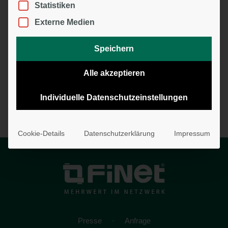
Statistiken
Fachreferent (m/w/d) im Bereich
Externe Medien
Komposit
Sachbearbeiter (m/w/d) Versicherungen
Speichern
im Innendienst.
Alle akzeptieren
Fachreferent (m/w/d) für Lebens- und
private Krankenversicherungen
Individuelle Datenschutzeinstellungen
Cookie-Details
Datenschutzerklärung
Impressum
Presse
Anfrage